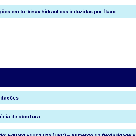
ções em turbinas hidráulicas induzidas por fluxo
itações
ônia de abertura
rio: Eduard Egusquiza (UPC) – Aumento da flexibilidade e