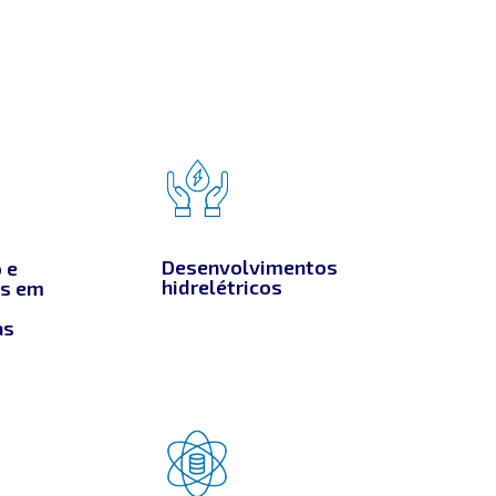
Desenvolvimentos
 e
hidrelétricos
es em
s
as