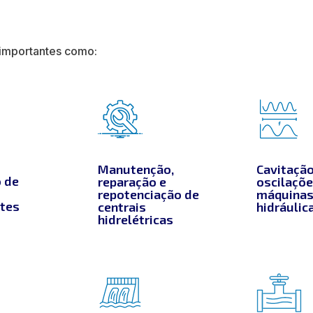
 importantes como:
Manutenção,
Cavitação
o de
reparação e
oscilaçõ
repotenciação de
máquina
tes
centrais
hidráulic
hidrelétricas