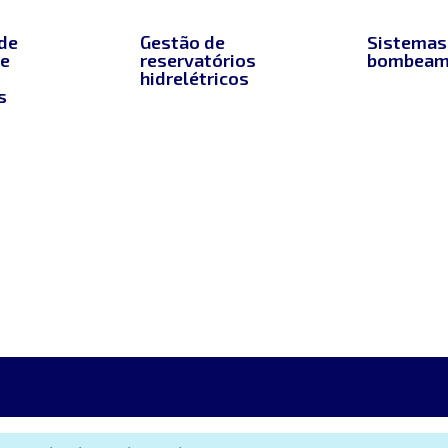
de
Gestão de
Sistemas
de
reservatórios
bombeam
hidrelétricos
s